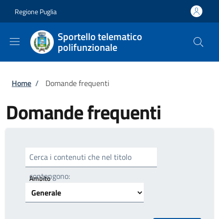
Salta al contenuto principale
Skip to footer content
Regione Puglia
Sportello telematico
polifunzionale
Briciole di pane
Home
/
Domande frequenti
Domande frequenti
Cerca i contenuti che nel titolo
contengono:
Ambito