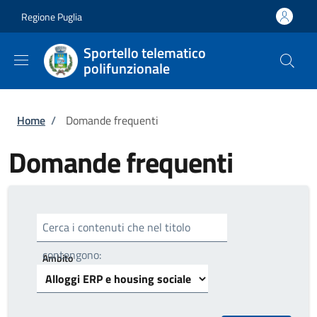
Salta al contenuto principale
Skip to footer content
Regione Puglia
Sportello telematico
polifunzionale
Briciole di pane
Home
/
Domande frequenti
Domande frequenti
Cerca i contenuti che nel titolo
contengono:
Ambito