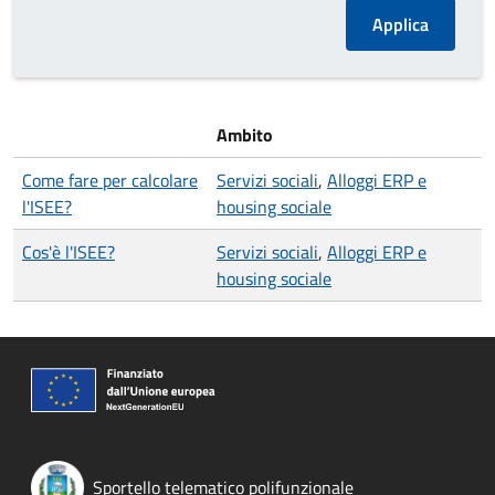
Ambito
Come fare per calcolare
Servizi sociali
,
Alloggi ERP e
l'ISEE?
housing sociale
Cos'è l'ISEE?
Servizi sociali
,
Alloggi ERP e
housing sociale
Sportello telematico polifunzionale