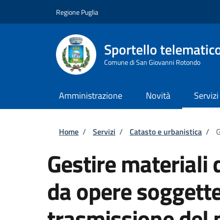
Salta al contenuto principale
Skip to footer content
Regione Puglia
Sportello telematic
Comune di San Giovanni Rotondo
Amministrazione
Novità
Servizi
Briciole di pane
Home
/
Servizi
/
Catasto e urbanistica
/
G
Gestire materiali
da opere soggette
trasmissione del p