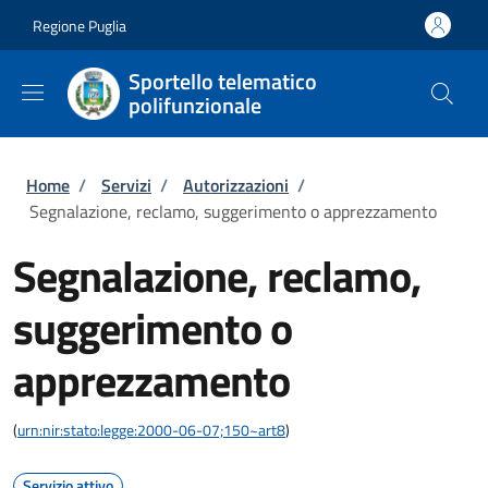
Salta al contenuto principale
Skip to footer content
Regione Puglia
Sportello telematico
polifunzionale
Briciole di pane
Home
/
Servizi
/
Autorizzazioni
/
Segnalazione, reclamo, suggerimento o apprezzamento
Segnalazione, reclamo,
suggerimento o
apprezzamento
(
urn:nir:stato:legge:2000-06-07;150~art8
)
Servizio attivo