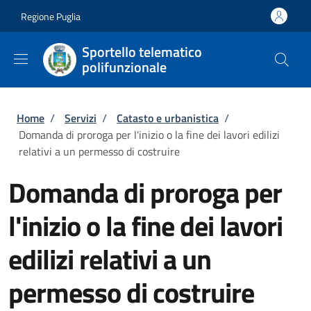
Salta al contenuto principale
Skip to footer content
Regione Puglia
Sportello telematico
polifunzionale
Briciole di pane
Home
/
Servizi
/
Catasto e urbanistica
/
Domanda di proroga per l'inizio o la fine dei lavori edilizi
relativi a un permesso di costruire
Domanda di proroga per
l'inizio o la fine dei lavori
edilizi relativi a un
permesso di costruire