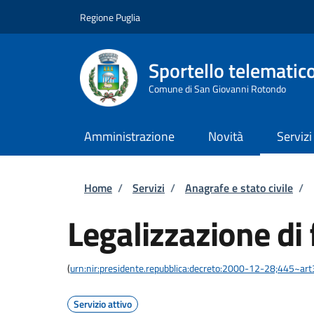
Salta al contenuto principale
Skip to footer content
Regione Puglia
Sportello telematic
Comune di San Giovanni Rotondo
Amministrazione
Novità
Servizi
Briciole di pane
Home
/
Servizi
/
Anagrafe e stato civile
/
Legalizzazione di 
(
urn:nir:presidente.repubblica:decreto:2000-12-28;445~ar
Servizio attivo