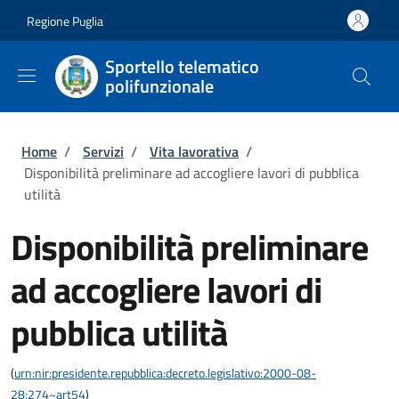
Salta al contenuto principale
Skip to footer content
Regione Puglia
Sportello telematico
polifunzionale
Briciole di pane
Home
/
Servizi
/
Vita lavorativa
/
Disponibilità preliminare ad accogliere lavori di pubblica
utilità
Disponibilità preliminare
ad accogliere lavori di
pubblica utilità
(
urn:nir:presidente.repubblica:decreto.legislativo:2000-08-
28;274~art54
)