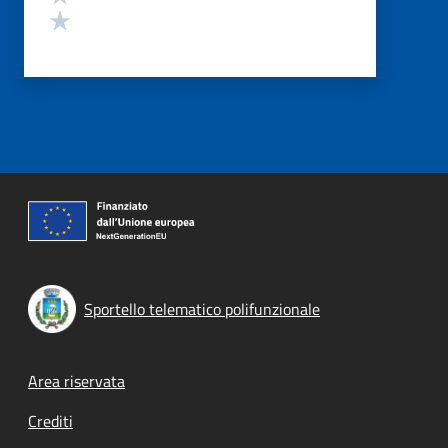
Valuta 1 stelle su 5
Sportello telematico polifunzionale
Footer menu
Area riservata
Crediti