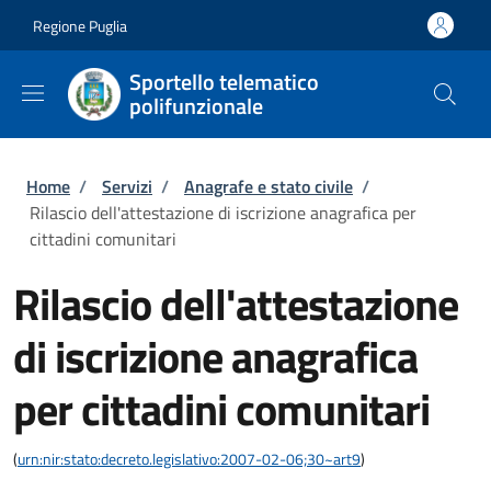
Salta al contenuto principale
Skip to footer content
Regione Puglia
Sportello telematico
polifunzionale
Briciole di pane
Home
/
Servizi
/
Anagrafe e stato civile
/
Rilascio dell'attestazione di iscrizione anagrafica per
cittadini comunitari
Rilascio dell'attestazione
di iscrizione anagrafica
per cittadini comunitari
(
urn:nir:stato:decreto.legislativo:2007-02-06;30~art9
)