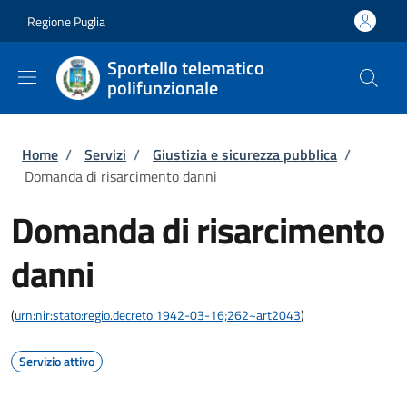
Salta al contenuto principale
Skip to footer content
Regione Puglia
Sportello telematico
polifunzionale
Briciole di pane
Home
/
Servizi
/
Giustizia e sicurezza pubblica
/
Domanda di risarcimento danni
Domanda di risarcimento
danni
(
urn:nir:stato:regio.decreto:1942-03-16;262~art2043
)
Servizio attivo