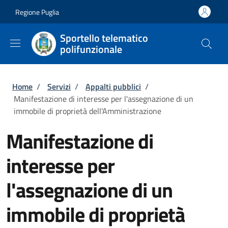
Salta al contenuto principale
Skip to footer content
Regione Puglia
Sportello telematico
polifunzionale
Briciole di pane
Home
/
Servizi
/
Appalti pubblici
/
Manifestazione di interesse per l'assegnazione di un
immobile di proprietà dell'Amministrazione
Manifestazione di
interesse per
l'assegnazione di un
immobile di proprietà