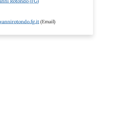
vanni Rotondo (FG)
annirotondo.fg.it
(Email)