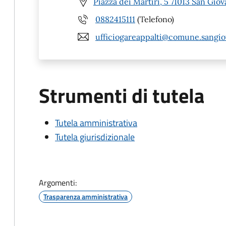
Piazza dei Martiri, 5 71013 San Gio
0882415111
(Telefono)
ufficiogareappalti@comune.sangiov
Strumenti di tutela
Tutela amministrativa
Tutela giurisdizionale
Argomenti:
Trasparenza amministrativa