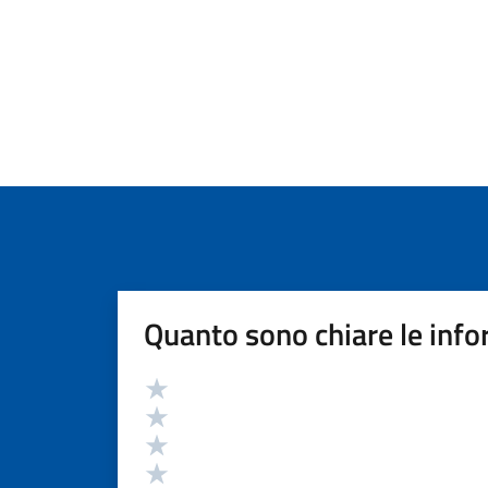
Quanto sono chiare le info
Valutazione
Valuta 5 stelle su 5
Valuta 4 stelle su 5
Valuta 3 stelle su 5
Valuta 2 stelle su 5