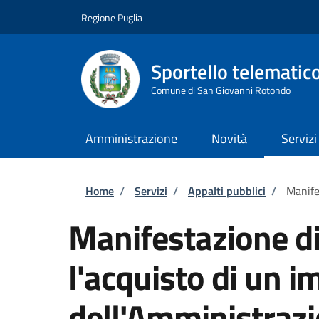
Salta al contenuto principale
Skip to footer content
Regione Puglia
Sportello telematic
Comune di San Giovanni Rotondo
Amministrazione
Novità
Servizi
Briciole di pane
Home
/
Servizi
/
Appalti pubblici
/
Manife
Manifestazione di
l'acquisto di un i
dell'Amministraz