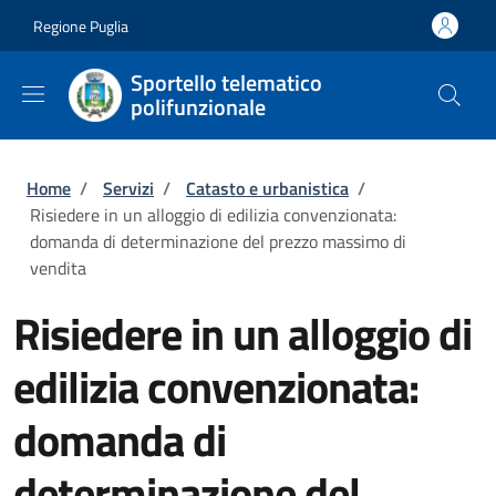
Salta al contenuto principale
Skip to footer content
Regione Puglia
Sportello telematico
polifunzionale
Briciole di pane
Home
/
Servizi
/
Catasto e urbanistica
/
Risiedere in un alloggio di edilizia convenzionata:
domanda di determinazione del prezzo massimo di
vendita
Risiedere in un alloggio di
edilizia convenzionata:
domanda di
determinazione del