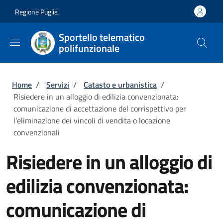
Salta al contenuto principale
Skip to footer content
Regione Puglia
Sportello telematico
polifunzionale
Briciole di pane
Home
/
Servizi
/
Catasto e urbanistica
/
Risiedere in un alloggio di edilizia convenzionata:
comunicazione di accettazione del corrispettivo per
l’eliminazione dei vincoli di vendita o locazione
convenzionali
Risiedere in un alloggio di
edilizia convenzionata:
comunicazione di