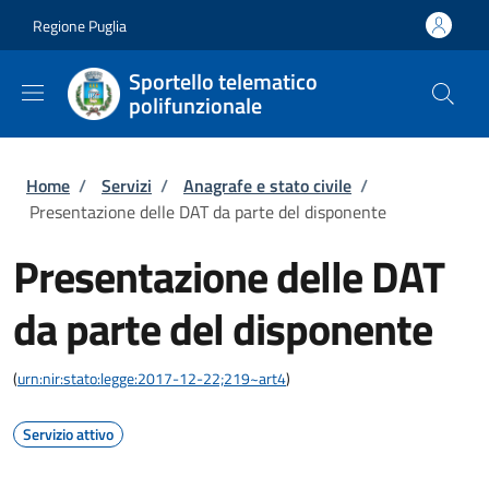
Salta al contenuto principale
Skip to footer content
Regione Puglia
Sportello telematico
polifunzionale
Briciole di pane
Home
/
Servizi
/
Anagrafe e stato civile
/
Presentazione delle DAT da parte del disponente
Presentazione delle DAT
da parte del disponente
(
urn:nir:stato:legge:2017-12-22;219~art4
)
Servizio attivo