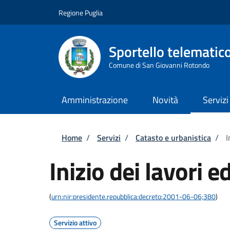
Salta al contenuto principale
Skip to footer content
Regione Puglia
Sportello telematic
Comune di San Giovanni Rotondo
Amministrazione
Novità
Servizi
Briciole di pane
Home
/
Servizi
/
Catasto e urbanistica
/
I
Inizio dei lavori ed
(
urn:nir:presidente.repubblica:decreto:2001-06-06;380
)
Servizio attivo