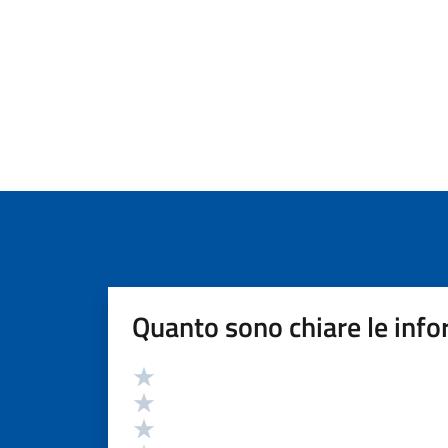
Quanto sono chiare le info
Valutazione
Valuta 5 stelle su 5
Valuta 4 stelle su 5
Valuta 3 stelle su 5