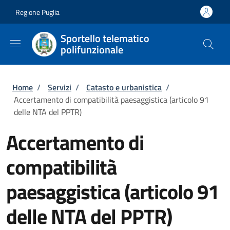
Salta al contenuto principale
Skip to footer content
Regione Puglia
Sportello telematico
polifunzionale
Briciole di pane
Home
/
Servizi
/
Catasto e urbanistica
/
Accertamento di compatibilità paesaggistica (articolo 91
delle NTA del PPTR)
Accertamento di
compatibilità
paesaggistica (articolo 91
delle NTA del PPTR)