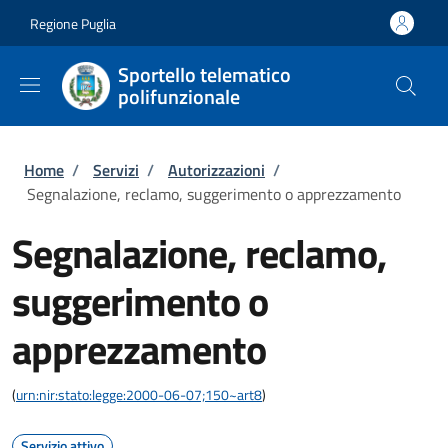
Salta al contenuto principale
Skip to footer content
Regione Puglia
Sportello telematico
polifunzionale
Briciole di pane
Home
/
Servizi
/
Autorizzazioni
/
Segnalazione, reclamo, suggerimento o apprezzamento
Segnalazione, reclamo,
suggerimento o
apprezzamento
(
urn:nir:stato:legge:2000-06-07;150~art8
)
Servizio attivo