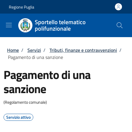
Salta al contenuto principale
Skip to footer content
Regione Puglia
Sportello telematico
polifunzionale
Briciole di pane
Home
/
Servizi
/
Tributi, finanze e contravvenzioni
/
Pagamento di una sanzione
Pagamento di una
sanzione
(Regolamento comunale)
Servizio attivo