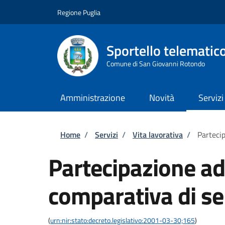
Salta al contenuto principale
Skip to footer content
Regione Puglia
Sportello telematic
Comune di San Giovanni Rotondo
Amministrazione
Novità
Servizi
Briciole di pane
Home
/
Servizi
/
Vita lavorativa
/
Parteci
Partecipazione a
comparativa di se
(
urn:nir:stato:decreto.legislativo:2001-03-30;165
)