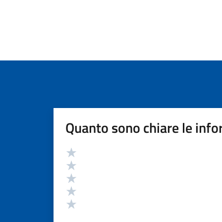
Quanto sono chiare le info
Valutazione
Valuta 5 stelle su 5
Valuta 4 stelle su 5
Valuta 3 stelle su 5
Valuta 2 stelle su 5
Valuta 1 stelle su 5