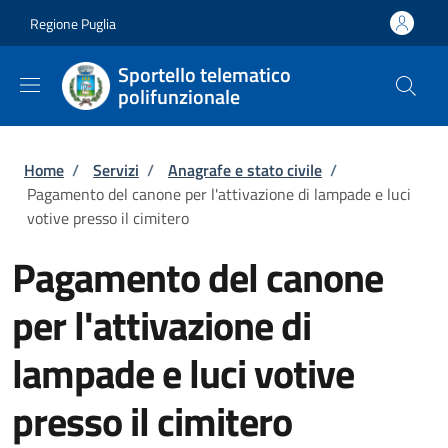
Salta al contenuto principale
Skip to footer content
Regione Puglia
Sportello telematico
polifunzionale
Briciole di pane
Home
/
Servizi
/
Anagrafe e stato civile
/
Pagamento del canone per l'attivazione di lampade e luci
votive presso il cimitero
Pagamento del canone
per l'attivazione di
lampade e luci votive
presso il cimitero