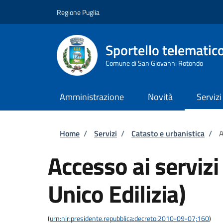
Salta al contenuto principale
Skip to footer content
Regione Puglia
Sportello telematic
Comune di San Giovanni Rotondo
Amministrazione
Novità
Servizi
Briciole di pane
Home
/
Servizi
/
Catasto e urbanistica
/
A
Accesso ai servizi
Unico Edilizia)
(
urn:nir:presidente.repubblica:decreto:2010-09-07;160
)