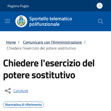
Salta al contenuto principale
Skip to footer content
Regione Puglia
Sportello telematico
polifunzionale
Briciole di pane
Home
/
Comunicare con l'Amministrazione
/
Chiedere l'esercizio del potere sostitutivo
Chiedere l'esercizio del
potere sostitutivo
Condividi
Normativa di riferimento