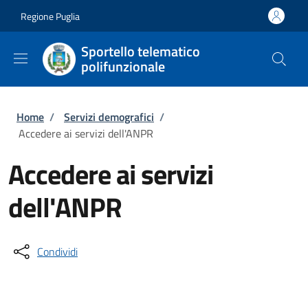
Salta al contenuto principale
Skip to footer content
Regione Puglia
Sportello telematico
polifunzionale
Briciole di pane
Home
/
Servizi demografici
/
Accedere ai servizi dell'ANPR
Accedere ai servizi
dell'ANPR
Condividi